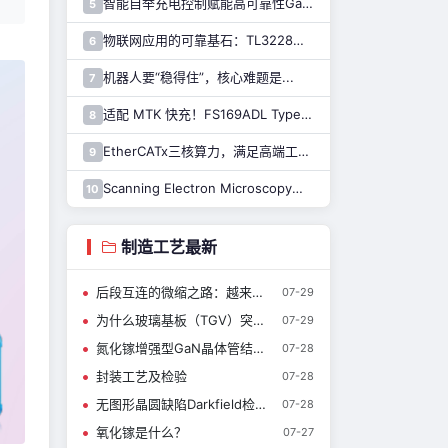
智能自举充电控制赋能高可靠性GaN驱动，纳芯微推出110V半桥驱动芯片NSD2123
5
物联网应用的可靠基石：TL3228内置的硬件安全模块（HSM）详解
6
机器人要“稳得住”，核心难题是...
7
适配 MTK 快充！FS169ADL Type-A 快充芯片全新上线
8
EtherCATx三核算力，满足高端工业控制！纳芯微发布实时控制MCU/DSP NS800RTA7系列
9
Scanning Electron Microscopy扫描电子显微镜介绍（一）
10
制造工艺最新
后段互连的微缩之路：越来越细的铜线与越来越低的电容
07-29
为什么玻璃基板（TGV）突然被重视？
07-29
氮化镓增强型GaN晶体管结构简介
07-28
封装工艺及检验
07-28
无图形晶圆缺陷Darkfield检测技术介绍
07-28
氧化镓是什么？
07-27