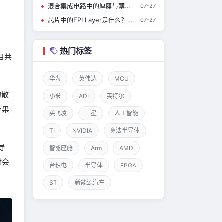
混合集成电路中的厚膜与薄膜工艺
07-27
芯片中的EPI Layer是什么？有什么作用？
07-27
热门标签
有目共
华为
英伟达
MCU
的散
小米
ADI
英特尔
苹果
英飞凌
三星
人工智能
TI
NVIDIA
意法半导体
导
智能座舱
Arm
AMD
讨会
台积电
半导体
FPGA
ST
新能源汽车