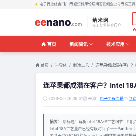
电子行业综合门户
|
专题
资料库
论坛
问答
视频
企业号
专栏
工具
ee
nano
纳米网
.com
电子行业综合门户
首页
新闻资讯
技术应用
首页
半导体
制造工艺
连苹果都成潜在客户？Inte
连苹果都成潜在客户？Intel 1
2026-06-26 09:51
来源：
电子工程专辑
制
摘要：
原标题：解析Intel 18A-P工艺细节：
Intel 18A工艺量产已经有段时间了——Panther L
要基于TSMC N3的Arrow Lake的性能与能效