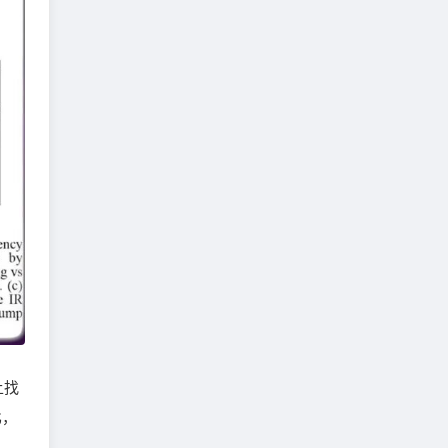
上找
比，