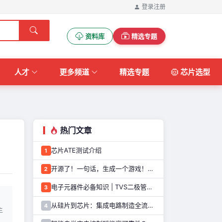
登录
注册
资料库
精选专题
人才
更多频道
精选专题
芯片选型
热门文章
芯片ATE测试介绍
1
开源了！一句话，生成一个游戏！这个AI游戏机，太好玩了
2
电子元器件必备知识 | TVS二极管的定义、原理、类型和应用优势
3
从硅片到芯片：集成电路制造全流程解析
4
主