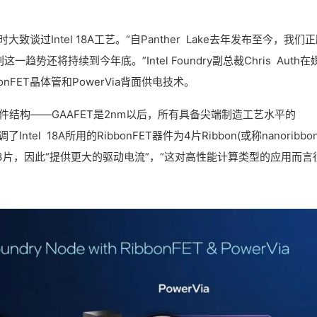
大致谈过Intel 18A工艺。“自Panther Lake去年发布至今，我们
势还将持续到今年底。”Intel Foundry副总裁Chris Auth在
FET晶体管和PowerVia背面供电技术。
抱器件结构——GAAFET是2nm以后，所有具备尖端制造工艺水平的
ntel 18A所用的RibbonFET器件为4片Ribbon(或称nanoribbo
y常见的3片，因此“提供更大的驱动电流”，“这对高性能计算类型的应用而言