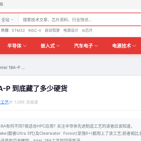
箱
全站
热搜:
STM32
RISC-V
自动驾驶
电源设计
AI芯片
半导体
嵌入式
汽车电子
电源技术
l 18A-P …
8A-P 到底藏了多少硬货
造工艺
1,096 次阅读
相比18A有何不同?很适合HPC应用? 关注半导体先进制造工艺的读者应该知道，
ake(酷睿Ultra 3代)及Clearwater Forest(至强6+)都用上了该工艺;前者相比
提升还是有目共睹的。Intel 18A工艺的同家族演