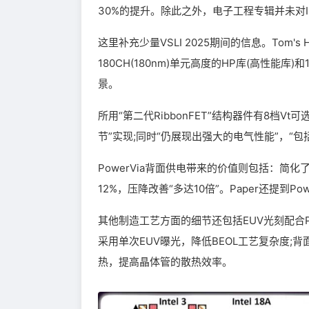
30%的提升。除此之外，电子工程专辑并未对In
这里补充少量VSLI 2025期间的信息。Tom's 
180CH(180nm)单元高度的HP库(高性能库
景。
所用“第二代RibbonFET”结构器件有8档Vt可
节”实现;同时“仍展现出强大的电气性能”，“包
PowerVia背面供电带来的价值则包括：简化
12%，压降改善“多达10倍”。Paper还提到P
其他制造工艺方面的细节还包括EUV光刻配合P
采用单次EUV曝光，降低BEOL工艺复杂度
热，提高晶体管的散热效率。