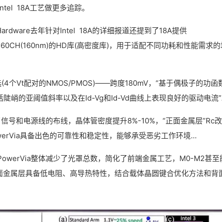
tel 18A工艺做更多追踪。
Hardware去年针对Intel 18A的详细报道还提到了18A提供
)和160CH(160nm)的HD库(高密度库)，用于适配不同功耗和性能需求
选(4个Vt配对的NMOS/PMOS)——跨度180mV，“基于偶极子的功函
括陡峭的亚阈值斜率以及在Id-Vg和Id-Vd曲线上表现良好的驱动电流
了信号和电源线的布线，晶体管密度提升8%-10%，“正面金属层”Rc
owerVia具备出色的可靠性和稳定性，能够承受恶劣工作环境...
owerVia整体减少了光罩总数，简化了前端金属工艺，M0-M2甚至
;背面金属层具备低电阻、高导热特性，结合载体晶圆键合优化方法和背