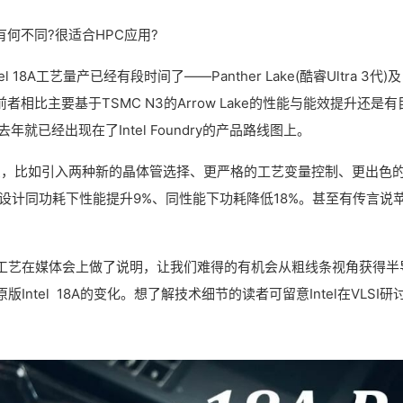
A有何不同?很适合HPC应用?
8A工艺量产已经有段时间了——Panther Lake(酷睿Ultra 3代)及
该工艺;前者相比主要基于TSMC N3的Arrow Lake的性能与能效提升还是
P去年就已经出现在了Intel Foundry的产品路线图上。
更新信息，比如引入两种新的晶体管选择、更严格的工艺变量控制、更出色
设计同功耗下性能提升9%、同性能下功耗降低18%。甚至有传言说
18A-P工艺在媒体会上做了说明，让我们难得的有机会从粗线条视角获得半
tel 18A的变化。想了解技术细节的读者可留意Intel在VLSI研
。