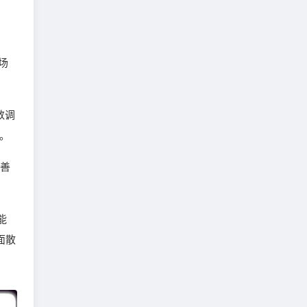
的场
数调
”。
改善
能
面散