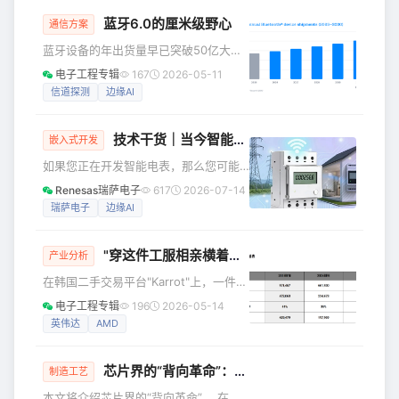
件内嵌四大 2026 前沿方向，系统拆解
蓝牙6.0的厘米级野心
陶瓷封装材料、工艺与产业化优劣。 微
通信方案
组装 微组装工艺是一类高精度、微型化
蓝牙设备的年出货量早已突破50亿大
的电子组装技术，该工艺的最小组装单
关，这条"无线连接线"的边界仍在持续推
电子工程专辑
167
2026-05-11
元尺寸区间为数微米至100微米，以引线
远。2024年9月，蓝牙技术联盟正式发
信道探测
边缘AI
键合、倒装芯片为核心基础技术，主要
布蓝牙6.0核心规范，信道探测
应用于常规SMT表面贴装工艺无法适配
（Channel Sounding）技术的引入让蓝
的高精度、
技术干货｜当今智能电表技术所面临的核心问题
牙首次具备厘米级测距能力；边缘AI与
嵌入式开发
无线连接的融合已从概念验证进入产品
如果您正在开发智能电表，那么您可能
定义阶段；能量采集方案则在特定场景
早已听过这个颠覆整个市场的问题： Q
Renesas瑞萨电子
617
2026-07-14
中实现了"无电池"设备的真正落地。
“你们的电表是否能够识别正在运行的电
瑞萨电子
边缘AI
2026年，被业界视为这些新技术规模化
器、检测篡改行为并且不依靠云端即可
商用的关键年份。 根据蓝牙技术联
独立运行？” 事实上，准确计量能耗已不
"穿这件工服相亲横着走"，SK海力士工程师为何成顶流？
足以满足当今需求。如今，公用事业公
产业分析
司和能源供应商希望智能电表能够在现
在韩国二手交易平台"Karrot"上，一件标
有的硬件平台和紧张的部署时间等限制
价4万韩元的SK海力士工会马甲被卖家称
电子工程专辑
196
2026-05-14
条件下，提供切实可行的洞察信息，保
为"终极相亲战袍"，帖子瞬间登上热搜
英伟达
AMD
证数据完整性，并提升用户参与度。随
。婚介公司Gayeon的高级团队负责人姜
着市场对数据洞察的需求日益迫切，采
恩善（Kang Eun-sun）对媒体表
购周期不断缩短
芯片界的“背向革命”：让供电后撤，性能翻番
示："自半导体超级周期开启以来，市场
制造工艺
明显更偏好那些实际收入远远更高的工
本文将介绍芯片界的“背向革命”。 在芯