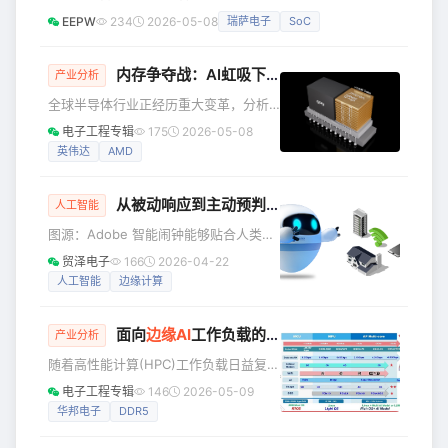
础设施市场繁荣，同时也极大推动了边缘AI应用的快速普及。
EEPW
234
2026-05-08
瑞萨电子
SoC
随着边缘AI应用场景的不断丰富，终端设备对核心处理器的要
求已不再局限于基础的计算与控制功能，而是升级为“AI推理
算力、低功耗、高集成、高可靠”的综合能力比拼。在此行业
内存争夺战：AI虹吸下的供应危机
产业分析
变革背景下，集成NPU的SoC产品异军突起，通过将CPU、
全球半导体行业正经历重大变革，分析
NPU、GPU、ISP、存储控制器、接口模块等核心组件集成于
师称之为“存储器大转型”。2026年伊
电子工程专辑
175
2026-05-08
单一
始，市场呈现两极分化：AI驱动的基础
英伟达
AMD
设施领域蓬勃发展，而消费电子市场则
面临供应短缺和价格上涨的困境。 这种
从被动响应到主动预判：如何构建真正以人为中心的AI系统
分化源于硅晶圆产能分配的巨大转变。
人工智能
高利润的AI组件，尤其是高带宽内存
图源：Adobe 智能闹钟能够贴合人类的
(HBM)，挤占了原本用于笔记本电脑、
自然睡眠节律，在适合的时机轻柔唤醒
贸泽电子
166
2026-04-22
智能手机和游戏机芯片的产能空间。 超
用户。数字助手则会在人们拿起设备之
人工智能
边缘计算
级周期的经济效益 对于全球领先的存储
前，就提前准备好天气预报、整理关键
器制造商——SK海力士、三星电子和美
信息，并将日常安排规划妥当。通过此
光科技而
面向
边缘AI
工作负载的AI优化
DRAM
解决方案
类设备，人工智能（AI）已悄然融入人
产业分析
们的日常生活，在后台自动执行各项日
随着高性能计算(HPC)工作负载日益复
常任务，几乎无需人工干预。 从晨间例
杂，生成式人工智能(AI)正逐步集成到现
电子工程专辑
146
2026-05-09
行事务到工作任务，智能系统正在重塑
代系统中，从而推动了对先进内存解决
华邦电子
DDR5
人们的生活方式和思维模式。智能家居
方案的需求。为了满足这些不断变化的
通过持续的反馈学习用户习惯，在用户
需求，业界正在开发下一代内存架构，