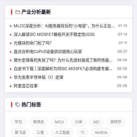
产业分析最新
MLCC深度分析：AI服务器背后的“小电容”，为什么正在被重新定价？
07-15
深入解读SiC MOSFET栅极开关不稳定性(GSI)
07-14
光模块的命门松了吗？
07-11
盘点台积电CoPoS设备供应链核心玩家
06-27
摩尔定律真的失效了吗？为什么先进封装成了新的性能杠杆？
06-26
白皮书下载 | 深度解析为何SiC MOSFET必须构建专属可靠性验证方法？
06-26
华为发表半导体韬（τ）定律
05-26
阿里造芯往事
05-26
热门标签
华为
英伟达
MCU
小米
ADI
英特尔
英飞凌
三星
人工智能
TI
NVIDIA