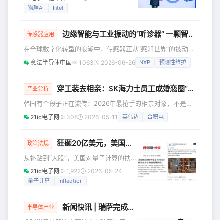
局与AI创新战略。 其中，高通技术公司
物理AI
Intel
代，IBM还有一条极少被提及的产品
前执行副总裁Alex Katouzian的加盟，
成为全球半导体行业最受关注的人事变
边缘智能与工业振动的“听诊器” 一颗智能传感器如何撬动预测性维护新蓝海
动。 Katouzian出任新设业务集团EVP
传感器应用
兼总经理 根据Intel公布的信息，Alex
在全球数字化转型的浪潮中，传感器正从“感知世界”的被动元
Katouzian将于本月正式加入Intel，出任
件，进化为“理解世界”的智能节点。尤其在工业自动化、汽车
意法半导体中国
1,063
2026-06-26
NXP
预测性维护
公司执行副总裁兼新设立的"客户端计算
电子与消费电子三大引擎的驱动下，MEMS（微机电系统）传
与物理人工智能集团"（Cl
感器市场正迎来前所未有的增长。 据Yole Développement
预测，全球MEMS市场规模将在2027年突破220亿美元，年
穿工装去相亲：SK海力士员工成婚恋圈“顶流”
产业分析
复合增长率超过9%。其中，智能传感器——即集成了信号处
韩国有个段子正在流传：2026年最抢手的相亲对象，不是医
理、边缘计算甚至AI推理能力的传感器——成为增长
生、不是律师，而是SK海力士的员工。 社交媒体上，印着
21ic电子网
308
2026-05-11
英伟达
台积电
“SK Hynix”字样的工装夹克被捧为“终极相亲战袍”，韩国搞笑
节目《SNL Korea》直接拍了个讽刺短片——奢侈品店员冷落
衣着普通的顾客，一看对方衣服里露出海力士标志，脸色瞬间
狂砸20亿美元，美国政府入股9家量子计算公司！
政策法规
从“你是谁”切换成俯首帖耳的“海力士大人（Lord Hynix）”。
从补贴到“入股”，美国对量子计算的扶持
海力士员工内部还流传着另一条“社交密码
进入了新阶段。 当地时间5月21日，美
21ic电子网
1,922
2026-05-24
国商务部官宣一则重磅消息：将向9家量
量子计算
Infleqtion
子计算公司提供总额20亿美元的专项拨
款，以国家级力量全速推进量子技术产
新闻快讯 | 瑞萨完成对Irida Labs的收购，以扩展视觉AI软件能力并加速布局系统级视觉解决方案
业化，抢占未来科技制高点。 不同于以
半导体产业
往单纯的资金补贴，本次扶持最大的亮