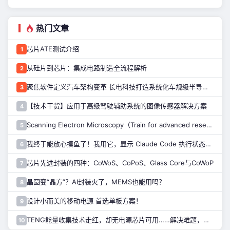
热门文章
芯片ATE测试介绍
1
从硅片到芯片：集成电路制造全流程解析
2
聚焦软件定义汽车架构变革 长电科技打造系统化车规级半导体封测能力
3
【技术干货】应用于高级驾驶辅助系统的图像传感器解决方案
4
Scanning Electron Microscopy（Train for advanced research）扫描电子显微镜介绍（二）
5
我终于能放心摸鱼了！我用它，显示 Claude Code 执行状态……
6
芯片先进封装的四种：CoWoS、CoPoS、Glass Core与CoWoP
7
晶圆变“晶方”？AI封装火了，MEMS也能用吗？
8
设计小而美的移动电源 首选单板方案！
9
TENG能量收集技术走红，却无电源芯片可用……解决难题，只需一招！
10