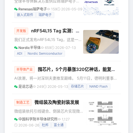
全球半导体解决方案供应商瑞萨电子
点是美国政府将直接持有每家受助企业
（TSE：6723）宣布，其子公司已完成
Renesas瑞萨电子
159
2026-05-09
的股权。这意味着，美国政府不再只是
对希腊公司Irida Labs的收购。Irida
嵌入式软件
瑞萨电子
“给钱”，而是以“资本+政策”双重绑定的
Labs专注于为AI驱动的视觉感知系统提
模式直接“入股”战略产业。 从战略布局
供嵌入式软件。此次收购将增强瑞萨在
看
nRF54L15 Tag 实测：双天线、CR2032 供电，这块小板子跑起来到底怎么样？
边缘AI嵌入式处理领域的实力，这是瑞
开发板
萨电子的核心长期增长领域。同时，收
我们正式发布nRF54L15 Tag，这是一款
购也将推动物理AI与软件集成的系统级
结构紧凑、电池供电的标签原型开发平
Nordic半导体
659
2026-07-13
解决方案落地，为工业、机器人、智慧
台，搭载超低功耗无线 nRF54L15 SoC
ADI
Nordic Semiconductor
城市、物联网、农业和医疗保健等市场
芯片。nRF54L15 Tag 是一款灵活的开
的摄像头与机器视觉系统提供支持
发平台，可用于开发超低功耗资产标
囤芯片，5个月暴涨320亿神话，能复制吗？
签、蓝牙追踪器，以及兼容 Apple 查找
半导体产业
和 Google 查找中心的产品。它配备双
AI浪潮，将一对深圳夫妻推至巅峰。 5月11日，德明利董事长
天线，可增强 Google 查找中心的精准
李虎带队召开业绩发布会，直言“行业景气度高、供需格局偏
是说芯语
249
2026-05-13
存储芯片
NAND Flash
查找性能，并通过蓝牙信道探测实现更
紧，我们有能力维持稳健向好的业绩。” 当日，李实控的德明
稳定的测距。依托多传感器集成特性
利，股价大涨约7%，离1500亿元市值仅一步之遥。 这家深圳
存储模组厂，在1-3月暴赚33.46亿元，相当于过去10年利润
微组装及陶瓷封装发展
制造工艺
总和的2倍都不止。 要知道，去年同期，其还在亏损泥潭里挣
微组装依托引线键合、倒装芯片实现微
扎，如今一飞冲天。 创始人李虎，今年51岁，与妻子田
米级高精度裸芯片封装，陶瓷封装是典
中国科学院半导体研究所
1,127
型应用。文章围绕低介电陶瓷基材、大
2026-06-26
杜邦
富士通
尺寸基板量产、微细线路加工、无源元