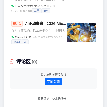
程师，相比一些收入已不如从前的律
片制造的微观世界里，晶体管像是数亿
中国科学院半导体研究所
760
师。" 还有一则走红的段子写道：“现在
个微型开关，而连接它们的金属线就像
2026-07-08
三星
IBM
海力士员工出去相亲时，都会谦称自己
城市里的立交桥。过去几十年，供电和
在三星电子上班。只有遇到
信号传输都挤在芯片的“正面”（晶圆表
AI驱动未来｜2026 Microchip技术创新研讨会（厦门）邀您共探产业新机遇
面）。然而，随着晶体管尺寸逼近物理
研讨会
极限，正面的“交通拥堵”日益严重——布
在AI加速渗透、汽车电动化与工业智能
线拥挤、电阻变大、热量堆积，直接拖
化深度融合的背景下，一场聚焦AI、汽
Microchip微芯
212
2026-05-12
累了芯片性能。 背面供电技术 为了破
车与工业技术的高质量技术盛会，正在
MCU
AI
局，背面供电技术（Backside Power
厦门蓄势待发。 我们诚邀您与
Delivery）成了近两年半导体
Microchip 技术专家齐聚一堂，共同探
索 智能、互联与安全的未来发展方向。
本场技术创新研讨会将重点聚焦： ✅ AI
评论区
(0)
与电动汽车推动的高效能源转换 ✅ AI时
代MCU / MPU的开发新模式与边缘 AI
应用 ✅ 从芯片角度重新定义汽车电子架
登录后即可参与讨论
构 ✅ 面向汽车
立即登录
暂无评论，快来抢沙发！