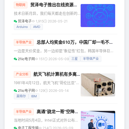
提出需求之前就预
贸泽电子推出在线资源中心为工程师带来云端智能
旨在最大化带宽、最小化延迟并提高能
物联网
效。 DRAM、LPDDR和专用内存解决方
技术日新月异，我们每天都走在创新的
案的技术进步正在重新定义计算性能，
路上，获取前沿的领域知识，并转化为
贸泽电子
1,915
2026-05-21
其中AI优化内存发挥着关键作用，有助
自己的成果，创造出更适合用户的产
Arduino
AMD
于提升效率和可扩展性。本文将探讨内
品。在这一路上，贸泽电子始终会伴你
存技术的最新突破，以及AI应用对内存
左右，并随时提供新的采购情报，希望
设计
总部人均奖金610万，中国厂却一毛不拔！三星、SK海力士国内员工怒了！
借此能为你带来更多创新和灵感。以下
半导体产业
是本周新品资讯，请及时查收： 边缘计
一边是天价奖金，另一边却是“象征性”红包，韩国半导体巨头
算资源中心 贸泽电子推出内容丰富的边
的“同工不同酬”终于引爆了中国员工的怒火。 近日，一则关于
21ic电子网
151
2026-05-09
三星
半导体产业
缘计算资源中心，为工程师提供业界新
韩国半导体巨头的消息刷屏全网：SK海力士韩国总部2027年
动态。边缘计算正在重塑数字智能与物
绩效奖金预计人均约610万元人民币。如此天价奖金，让无数
理世界的交互方式，将计算处理推近数
人直呼“羡慕哭”。 可谁能想到，同一公司下，三星和SK海力
航天飞机计算机有多离谱？5台同时运行，还要互相“投票”
产业分析
据生成源头，降低对云优
士中国工厂的员工，却连一份额外奖金都没拿到。忍无可忍之
1981年4月12日，航天飞机“哥伦比亚”号
下，他们集体提出了涨薪诉求，要求缩小与韩国本部的巨大待
首次升空。很多人记住的是火箭尾焰、
21ic电子网
129
2026-05-14
遇差距
宇航员和NASA，但真正控制这架航天飞
英特尔
IBM
机飞行的，其实是机舱下方电子设备舱
里的五台IBM计算机。 它们的名字叫：
高通"骁龙一哥"空降英特尔，执掌PC+物理AI
IBM System/4 Pi。 计算机型号为AP-
半导体产业
101B，属于IBM的System/4 Pi系列 今
当地时间5月4日，Intel正式对外公布两
天提起IBM，人们想到的大多是PC、服
项核心高管任命，全面强化核心业务布
电子工程专辑
214
2026-05-09
务器或者大型机。但在上世纪六七十年