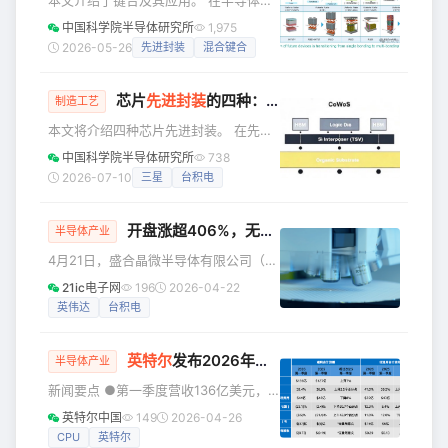
本文介绍了键合及其应用。 在半导体行
面临供不应求局面。 一、A
业追求更高性能、更低功耗的道路上，
中国科学院半导体研究所
1,975
单纯缩小晶体管尺寸已经越来越难。于
2026-05-26
先进封装
混合键合
是，工程师们换了一个思路：既然横向
不能无限缩小，那就纵向堆叠——把不
芯片
先进封装
的四种：CoWoS、CoPoS、Glass Core与CoWoP
同的芯片像盖楼一样一层层叠起来。这
制造工艺
项让芯片“长高”的核心技术，就是键合技
本文将介绍四种芯片先进封装。 在先进
术。 键合是什么？芯片界的“强力胶”键
封装领域，如何把多颗芯片（比如计算
中国科学院半导体研究所
738
合，简单来说就是把两片或多片晶圆
芯片和存储芯片）高效地拼在一起，不
2026-07-10
三星
台积电
（或芯片）永久性地粘合在一起，同时
同厂商给出了不同的答案。图片展示了
实现它们之间的电气互连。这可不是普
四种主流方案，它们在材料、结构和成
通胶水能办到的。
开盘涨超406%，无锡再添千亿IPO
本上各有取舍。 CoWoS CoWoS是目前
半导体产业
最成熟的方案，台积电的拳头技术。它
4月21日，盛合晶微半导体有限公司（以
把HBM高带宽内存和逻辑芯片（Logic
下简称“盛合晶微”）正式登陆上海证券交
21ic电子网
196
2026-04-22
Die）并排放在一块硅中介层上，硅中介
易所科创板，开盘涨406.61%，总市值
英伟达
台积电
层内部有TSV（硅通孔）实现上下导
1864.64亿元。 2月24日，盛合晶微成
通，然后再整体贴在有机基板上。硅中
为马年首家通过上交所上市委审议的科
介
英特尔
发布2026年第一季度财报
创板企业；一个月后注册生效，最终落
半导体产业
槌于4月21日挂牌交易。 根据Gartner的
新闻要点 ●第一季度营收136亿美元，
统计，2024年度，盛合晶微是全球第十
同比增长7%。 ●英特尔第一季度每股收
英特尔中国
149
2026-04-26
大、境内第四大封测企业，其2022年度
益（EPS）为-0.73美元；非通用会计准
CPU
英特尔
至2024年度营业收入的复合增长率在全