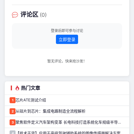
度合规认证。至此，砺算科技成为国内
首家、全球第四家通过该项严苛认证的
评论区
(0)
GPU设计企业，与英伟达、AMD、英特
尔三大全球图形算力巨头并列第一梯
队。 此次认证落地，并非单一产品技术
登录后即可参与讨论
参数的常规达标，而是国产通
立即登录
暂无评论，快来抢沙发！
热门文章
芯片ATE测试介绍
1
从硅片到芯片：集成电路制造全流程解析
2
聚焦软件定义汽车架构变革 长电科技打造系统化车规级半导体封测能力
3
【技术干货】应用于高级驾驶辅助系统的图像传感器解决方案
4