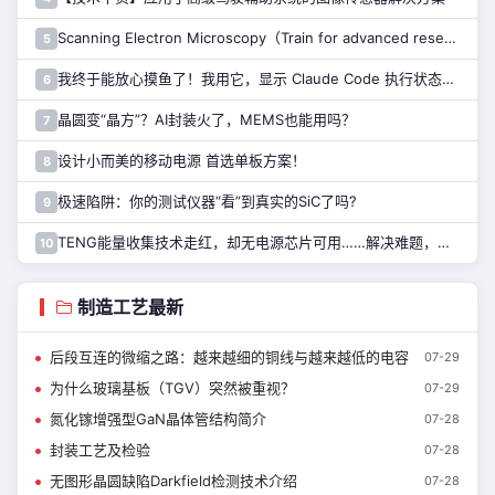
Scanning Electron Microscopy（Train for advanced research）扫描电子显微镜介绍（二）
5
我终于能放心摸鱼了！我用它，显示 Claude Code 执行状态……
6
晶圆变“晶方”？AI封装火了，MEMS也能用吗？
7
设计小而美的移动电源 首选单板方案！
8
极速陷阱：你的测试仪器“看”到真实的SiC了吗?
9
TENG能量收集技术走红，却无电源芯片可用……解决难题，只需一招！
10
制造工艺最新
后段互连的微缩之路：越来越细的铜线与越来越低的电容
07-29
为什么玻璃基板（TGV）突然被重视？
07-29
氮化镓增强型GaN晶体管结构简介
07-28
封装工艺及检验
07-28
无图形晶圆缺陷Darkfield检测技术介绍
07-28