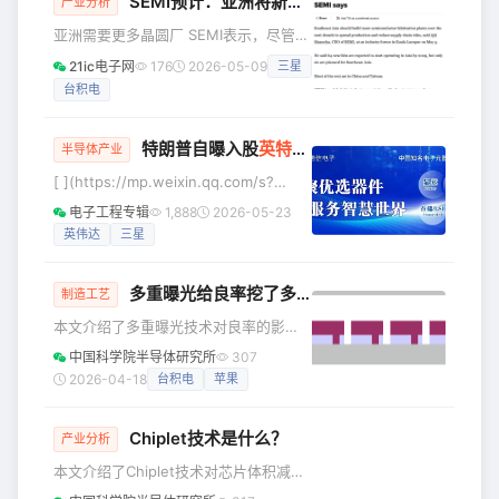
SEMI预计：亚洲将新增64座晶圆厂
AI)的阶段性发展成果。 即便我们先前
产业分析
就提过，至少现阶段对个人用户而言，
亚洲需要更多晶圆厂 SEMI表示，尽管受
龙虾的实用价值还算不上很大，但它可
中东危机、贸易不确定性及原材料短缺
21ic电子网
176
2026-05-09
三星
能一定程度证明了智能体AI的发展路径
影响，半导体需求激增势头仍将持续；
是正确的。 所以最近Intel提出的“智能体
台积电
受AI数据中心推动，今年全球半导体销
PC”概念也就很好理解：
售额预计达1万亿美元，2035年将翻倍
至2万亿美元。地缘政治风险今年难抑行
特朗普自曝入股
英特尔
内幕：“该死，我应该多要
半导体产业
业繁荣，但原材料短缺可能影响长期前
[ ](https://mp.weixin.qq.com/s?
景，各国正解决关键矿物及溴、氦等关
__biz=MzU4MDgwOTU1Mw==&amp;mid=2247483979&amp;idx=1&
键气体的短缺问题，其中氦气因中东局
电子工程专辑
1,888
2026-05-23
5月19日消息，美国总统特朗普近日在接
势3月价格大幅上涨，溴也面临短缺风
英伟达
三星
受《财富》杂志专访时，罕见地披露了
险。 SEMI首席执行官建议：东南亚未来
美国政府入股芯片巨头
十年多
多重曝光给良率挖了多少坑？
制造工艺
本文介绍了多重曝光技术对良率的影
响。 良率是决定先进制程芯片能不能
中国科学院半导体研究所
307
卖、赚不赚钱的核心，从来不是制造端
2026-04-18
台积电
苹果
一个环节的事，从设计、光刻、架构到
封装，全链路都是博弈。 摩尔定律走到
Chiplet技术是什么？
下半场，拼的不是谁能做更小的晶体
产业分析
管，而是谁能把良率玩明白。 1. 先搞
本文介绍了Chiplet技术对芯片体积减少
懂：良率到底是怎么算出来的 先给良率
的作用，及其关键互连技术。 传统芯片