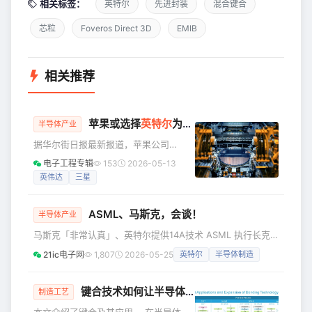
相关标签：
英特尔
先进封装
混合键合
芯粒
Foveros Direct 3D
EMIB
相关推荐
苹果或选择
英特尔
为芯片代工“第二供应商”！
半导体产业
据华尔街日报最新报道，苹果公司
（Apple）与英特尔（Intel）即将达成一
电子工程专辑
153
2026-05-13
项历史性协议，英特尔将为这位消费电
英伟达
三星
子巨头生产部分核心芯片。 消息一经传
出，资本市场立刻给出热烈回应。5月8
ASML、马斯克，会谈！
日，英特尔股价盘中飙升近15%，创下
半导体产业
多年来的单日涨幅纪录；苹果股价也微
马斯克「非常认真」、英特尔提供14A技术 ASML 执行长克
涨约1.7%。这不仅让一度举步维艰的英
里斯托福·富凯（Christophe Fouquet）20 日出席比利时安
21ic电子网
1,807
2026-05-25
英特尔
半导体制造
特尔代工业务（Intel Foundry）迎来了
特卫普科技活动时表示： 富凯已直接与马斯克就 TeraFab 半
绝佳契机，而且将改变全球芯片制造格
导体计划会谈，并形容马斯克「非常认真」看待这项计划。
局。 据知情人士透露，这项
富凯表示，TeraFab和星链（Starlink）等大型计划将在数年
键合技术如何让半导体越叠越高
制造工艺
内增加设备供应商的产能压力，并警告全球半导体产业都可能