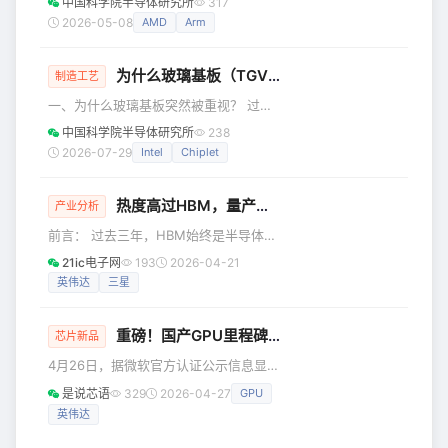
中国科学院半导体研究所
317
一个人话定义：一片晶圆上能通过测试
设计依靠不断缩小晶体管尺寸来提升性
2026-05-08
AMD
Arm
的合格芯片，除以总芯片数，这个比值
能，但这一路径正面临越来越高的成本
就是良率。 良率损失本质上就三个来
和良率压力。Chiplet技术提供了一种新
源：工艺偏差、设计限制
为什么玻璃基板（TGV）突然被重视？
的思路：将原本集成在一颗芯片上的不
制造工艺
同功能模块拆分为多个独立的小芯片，
一、为什么玻璃基板突然被重视？ 过去
再通过先进封装技术将它们重新集成为
很多高端封装依赖有机基板、硅中介
中国科学院半导体研究所
238
一个完整的系统。从外部看，它仍然是
层、ABF载板等材料体系。 但随着AI芯
2026-07-29
Intel
Chiplet
一颗芯片；但从内部看，它已经是一个
片越来越大、I/O数量越来越多、功耗越
由多个芯粒组成的系统。 为什么需要
来越高、封装尺寸越来越大，传统基板
Chip
热度高过HBM，量产在即的SOCAMM2竞争势态白热化
材料逐渐遇到瓶颈。 尤其是AI训练芯片
产业分析
和高性能计算芯片，不再是一颗小芯片
前言： 过去三年，HBM始终是半导体行
单独工作，而是多个逻辑芯片、HBM、
业的绝对顶流，但进入2026年，
21ic电子网
193
2026-04-21
高速互连结构一起封装在一个系统里。
SOCAMM2正在以远超行业预期的速度
英伟达
三星
这时候，封装基板要承担更多任务： 它
升温，热度甚至盖过了处于产能爬坡期
要支撑更大的封装面积； 要承载更高密
的HBM4。 SOCAMM2成为AI存储的补
重磅！国产GPU里程碑！全球第四！砺算7G100通过WHQL认证
位者 SOCAMM2的全称是Small Outline
芯片新品
Compression Attached Memory
4月26日，据微软官方认证公示信息显
Module 2，即第二代小外形压缩附着内
示，砺算科技自研高性能图形GPU
是说芯语
329
2026-04-27
GPU
存模块，是JEDEC固态技术协会正在推
7G100系列正式完成微软
进最终落地的新一代企
英伟达
WHQL（Windows Hardware Quality
Labs，Windows硬件质量实验室）全维