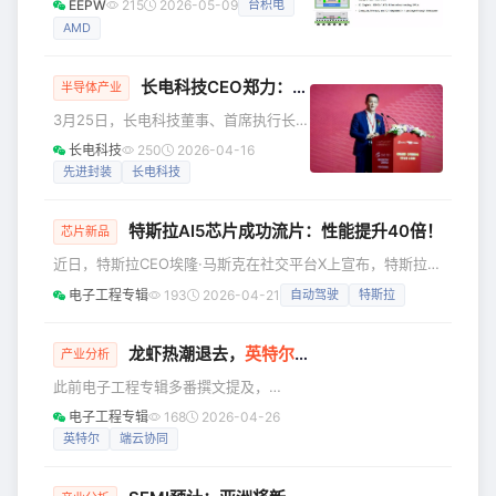
EEPW
215
2026-05-09
台积电
过去，芯片设计的主流是单片式方案
更多电路，芯片设计厂商跳出二维平面
——逻辑、内存控制器、IO接口全部集
AMD
架构、开启元器件垂直堆叠已是大势所
成在同一颗芯片上，用同一种工艺制
趋。 高带宽内存（HBM）堆叠已率先实
造。优点是
现 DRAM 内存的垂直化。相较于负责数
长电科技CEO郑力：原子级
先进封装
定义芯片成
半导体产业
据传输与运算的专用芯片，内存芯片功
3月25日，长电科技董事、首席执行长，
耗更低，因此 HBM 堆叠的实现难度相
SEMI全球董事郑力出席在上海举办的全
对更低。业界现已采用 2.5D 堆叠技术，
长电科技
250
2026-04-16
球规模最大、规格最高的半导体盛会
通过中介层将 GPU、XPU 等计算芯片与
先进封装
长电科技
——SEMICON China 2026，并在开幕
HBM 堆叠内存互连；AMD
论坛发表主题演讲《先进封装的原子级
特斯拉AI5芯片成功流片：性能提升40倍！
革新定义芯片成品制造新范式》。 郑力
芯片新品
表示，当前先进封装走到原子级的“精度
近日，特斯拉CEO埃隆·马斯克在社交平台X上宣布，特斯拉芯
革命”，为集成电路产业带来了重要转
片设计团队已成功完成下一代AI5自动驾驶芯片的流片。这不
电子工程专辑
193
2026-04-21
自动驾驶
特斯拉
折，产业重心正从单纯依赖晶体管微
仅是特斯拉在自研芯片道路上的关键里程碑，更标志着马斯克
缩，扩展到强调“系统级集成、互连效率
构建“AI芯片帝国”的野心已从蓝图走向现实。 流片（Tape-
与整体能效”的范式升级。 精度革
out）是芯片设计完成的最终标志，意味着设计方案已完全定
龙虾热潮退去，
英特尔
甩出王炸：智能体 PC 来了
产业分析
型，正式交付代工厂进行样片制造。马斯克坦言：“解决AI5芯
此前电子工程专辑多番撰文提及，
片问题对特斯拉来说至关重要”，为此他甚至连续几个月在周
OpenClaw龙虾乃是AI推理发展到一定程
电子工程专辑
168
2026-04-26
六
度后爆发的一大现象级应用——它实际
英特尔
端云协同
上是生成式AI之后，经过多轮技术与市
场累积，代理式或智能体AI(Agentic