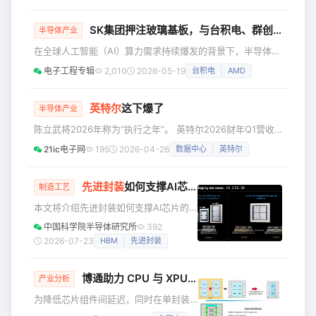
则（Non-GAAP）每股收益为0.29美
球前十大企业
元。 ●预计2026年第二季度营收为138
SK集团押注玻璃基板，与台积电、群创组“封装铁三角”
亿至148亿美元；预计第二季度英特尔每
半导体产业
股收益为0.08美元，非通用会计准则每
在全球人工智能（AI）算力需求持续爆发的背景下，半导体先
股收益为0.20美元。 英特尔公司今天发
进封装技术正迎来关键变革。 近日，韩国SK集团（SK海力士
电子工程专辑
2,010
2026-05-19
台积电
AMD
布2026年第一季度财报。 英特尔首席执
的实际控制方）宣布了一项重磅投资计划，拟通过旗下材料企
行官陈立武表示：“新一轮的人工智能浪
业SKC配股募集1.17万亿韩元（约合人民币53亿元），其中约
潮将推
5896亿韩元（约合人民币27亿元）将专项投入其美国子公司
英特尔
这下爆了
半导体产业
Absolix，用于未来三年半导体封装用玻璃基板的量产计划。
陈立武将2026年称为“执行之年”。 英特尔2026财年Q1营收
这不仅仅是一张“玻璃板”，而是对面板级封装（Pan
135.8亿美元，同比增7%，连续6季度超预期。 数据中心与AI
21ic电子网
195
2026-04-26
数据中心
英特尔
业务收入同比涨22%，代工业务涨16%。 non-GAAP净利润
15亿美元，同比暴涨156%。 净亏损37亿美元，源于两项一次
性支出，剔除后盈利15亿美元。 盘后股价飙升19%，今年迄
先进封装
如何支撑AI芯片的性能跃升
制造工艺
今累计涨81%。 英特尔发布2026年第一季度财报 客户端计算
本文将介绍先进封装如何支撑AI芯片的
事业部收入77亿美元，环比
性能跃升。 传统的“大芯片"的局限 在AI
中国科学院半导体研究所
392
芯片的设计中，算力和带宽的竞赛正在
2026-07-23
HBM
先进封装
把封装技术推向极限。传统的“一颗大芯
片搞定一切”的做法已经难以为继，取而
博通助力 CPU 与 XPU 厂商迈向计算架构垂直堆叠
代之的是把大芯片拆成多个小芯片（芯
产业分析
粒），再用先进封装拼在一起。这个转
为降低芯片组件间延迟，同时在单封装
变，正在重塑芯片的设计和制造方式。
内为计算引擎及网络专用集成电路集成