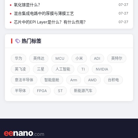
氧化镓是什么？
07-27
混合集成电路中的厚膜与薄膜工艺
07-27
芯片中的EPI Layer是什么？有什么作用？
07-27
热门标签
华为
英伟达
MCU
小米
ADI
英特尔
英飞凌
三星
人工智能
TI
NVIDIA
意法半导体
智能座舱
Arm
AMD
台积电
半导体
FPGA
ST
新能源汽车
ee
nano
.com